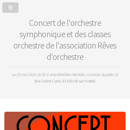
Concert de l'orchestre
symphonique et des classes
orchestre de l'association Rêves
d'orchestre
Le
25 mai 2025 16:30
à Amphithéâtre Michelin, Centrale-Supélec
(3
Rue Joliot Curie, 91190 Gif-sur-Yvette)