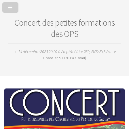
Concert des petites formations
des OPS
Le
14 décembre 2023 20:00
à Amphithéâtre 250, ENSAE
(5 Av. Le
Chatelier, 91120 Palaiseau)