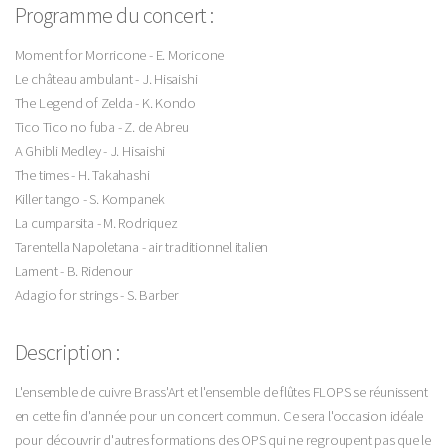
Programme du concert :
Moment for Morricone - E. Moricone
Le château ambulant - J. Hisaishi
The Legend of Zelda - K. Kondo
Tico Tico no fuba - Z. de Abreu
A Ghibli Medley - J. Hisaishi
The times - H. Takahashi
Killer tango - S. Kompanek
La cumparsita - M. Rodriquez
Tarentella Napoletana - air traditionnel italien
Lament - B. Ridenour
Adagio for strings - S. Barber
Description :
L'ensemble de cuivre Brass'Art et l'ensemble de flûtes FLOPS se réunissent
en cette fin d'année pour un concert commun. Ce sera l'occasion idéale
pour découvrir d'autres formations des OPS qui ne regroupent pas que le