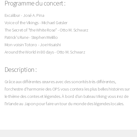
Programme du concert :
Excalibur - José A. Pina
Voice of the Vikings - Michael Geisler
The Secret of "the White Rose" - Otto M. Schwarz
Patrick's Rune - Stephen Melillo
Mon voisin Totoro - Joe Hisaishi
Around the World in 80 days - Otto M. Schwarz
Description :
Grâce aux différentes œuvres avec des sonorités très différentes,
l'orchestre d'harmonie des OPS vous contera les plus belles histoires sur
le thème des contes et légendes. À bord d'un bateau Viking vous irez de
l'Irlande au Japon pour faire un tour du monde des légendes locales.