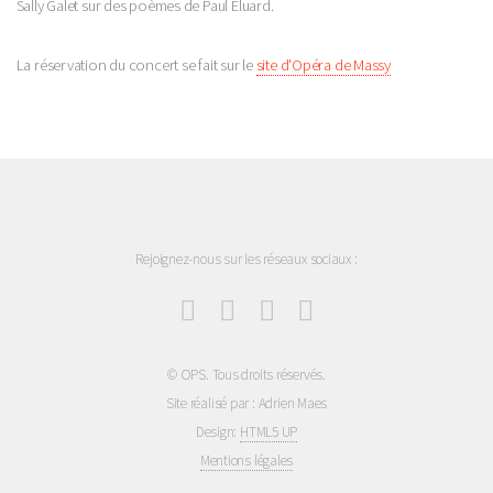
Sally Galet sur des poèmes de Paul Eluard.
La réservation du concert se fait sur le
site d'Opéra de Massy
Rejoignez-nous sur les réseaux sociaux :
© OPS. Tous droits réservés.
Site réalisé par : Adrien Maes
Design:
HTML5 UP
Mentions légales