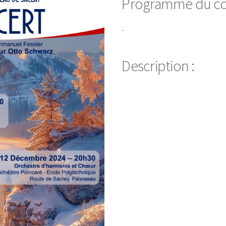
Programme du con
-
Description :