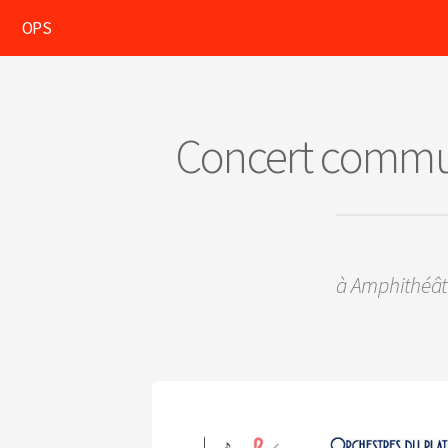
OPS
Concert commun
à Amphithéât