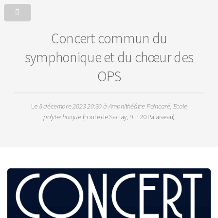
Concert commun du
symphonique et du chœur des
OPS
Le
8 décembre 2023 20:30
à Amphithéâtre Poincaré, Ecole
polytechnique
(route de Saclay, 91120 Palaiseau)