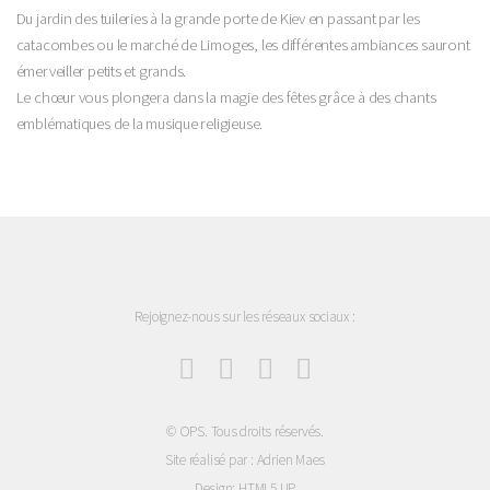
Du jardin des tuileries à la grande porte de Kiev en passant par les
catacombes ou le marché de Limoges, les différentes ambiances sauront
émerveiller petits et grands.
Le chœur vous plongera dans la magie des fêtes grâce à des chants
emblématiques de la musique religieuse.
Rejoignez-nous sur les réseaux sociaux :
© OPS. Tous droits réservés.
Site réalisé par : Adrien Maes
Design:
HTML5 UP