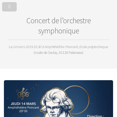
Concert de l’orchestre
symphonique
Le
14 mars 2019 20:30
à Amphithéâtre Poincaré, Ecole polytechnique
(route de Saclay, 91120 Palaiseau)