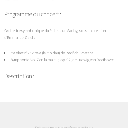
Programme du concert :
Orchestre symphonique du Plateau de Saclay, sous la direction
d'Emmanuel Calef :
Ma Vlast n°2 : Vltava (la Moldau) de Bedřich Smetana
Symphonie No. 7 en la majeur, op. 92, de Ludwig van Beethoven
Description :
Rejoignez-nous sur les réseaux sociaux :