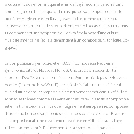
la culture musi­cale romantique allemande, déjà reconnu de son vivant
comme figure emblématique de la mu­sique de son temps. Il connait le
succès en Angleterre et en Rus­sie, avant d’être nommé directeur du
Conservatoire National de New York en 1892. À l’occasion, les Etats-Unis
lui commandent une symphonie qui devra être la base d’une culture
musicale américaine. (et ils la demandent à un compositeur... tchèque. Lo­
gique...)
Le compositeur s’y emploie, et en 1893, il compose sa Neuvième
Symphonie, dite “du Nouveau Monde”. Une précision cependant à
apporter : Dvořák la nomme initialement “Symphonie depuis le Nouveau
Monde” (“from the New World”), ce qui est révélateur : aucun élément
musical utilisé dans la Symphonie n’est nativement américain. Dvořák fait
sonner les thèmes comme s’ils venaient des Etats-Unis mais la Symphonie
est en fait une oeuvre de musique intégralement européenne, composée
dans la tradition des symphonies allemandes comme celles de Brahms.
Le compositeur affirme ouvertement avoir été en visite dans un village
indien... six mois après l’achèvement de sa Symphonie. Il parvient