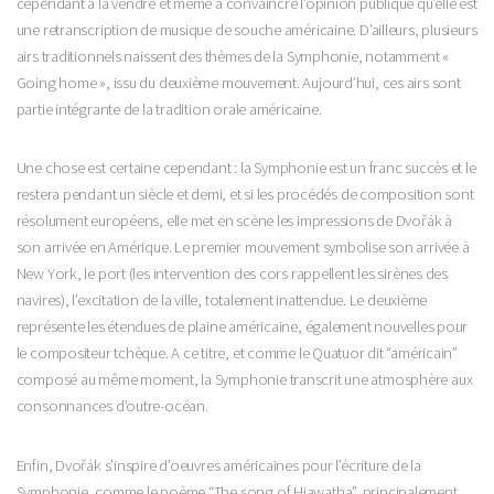
cependant à la vendre et même à convaincre l’opinion publique qu’elle est
une retranscription de musique de souche américaine. D’ailleurs, plusieurs
airs traditionnels naissent des thèmes de la Symphonie, notamment «
Going home », issu du deuxième mouvement. Aujourd’hui, ces airs sont
partie intégrante de la tradition orale américaine.
Une chose est certaine cependant : la Symphonie est un franc succès et le
restera pendant un siècle et demi, et si les procé­dés de composition sont
résolu­ment européens, elle met en scène les impressions de Dvořák à
son arrivée en Amérique. Le premier mouvement symbolise son arri­vée à
New York, le port (les inter­vention des cors rappellent les si­rènes des
navires), l’excitation de la ville, totalement inattendue. Le deuxième
représente les étendues de plaine américaine, également nouvelles pour
le compositeur tchèque. A ce titre, et comme le Quatuor dit “américain”
compo­sé au même moment, la Sympho­nie transcrit une atmosphère aux
consonnances d’outre-océan.
Enfin, Dvořák s’inspire d’oeuvres américaines pour l’écri­ture de la
Symphonie, comme le poème “The song of Hiawatha”, principalement