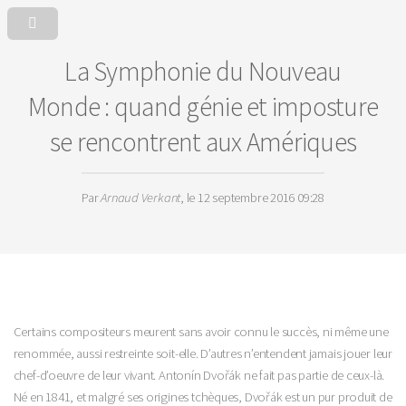
La Symphonie du Nouveau
Monde : quand génie et imposture
se rencontrent aux Amériques
Par
Arnaud Verkant
, le 12 septembre 2016 09:28
Certains compositeurs meurent sans avoir connu le suc­cès, ni même une
renommée, aussi restreinte soit-elle. D’autres n’entendent jamais jouer leur
chef-d’oeuvre de leur vivant. An­tonín Dvořák ne fait pas partie de ceux-là.
Né en 1841, et malgré ses origines tchèques, Dvořák est un pur produit de