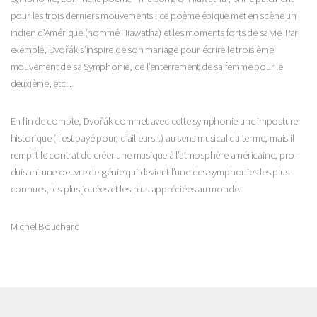
pour les trois derniers mouvements : ce poème épique met en scène un
indien d’Amérique (nommé Hiawatha) et les moments forts de sa vie. Par
exemple, Dvořák s’inspire de son mariage pour écrire le troisième
mouvement de sa Symphonie, de l’enterrement de sa femme pour le
deuxième, etc...
En fin de compte, Dvořák commet avec cette symphonie une imposture
historique (il est payé pour, d’ailleurs...) au sens musical du terme, mais il
remplit le contrat de créer une musique à l’atmosphère américaine, pro­
duisant une oeuvre de génie qui devient l’une des symphonies les plus
connues, les plus jouées et les plus appréciées au monde.
Michel Bouchard