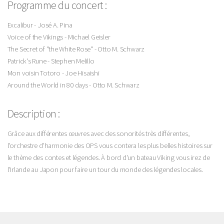
Programme du concert :
Excalibur - José A. Pina
Voice of the Vikings - Michael Geisler
The Secret of "the White Rose" - Otto M. Schwarz
Patrick's Rune - Stephen Melillo
Mon voisin Totoro - Joe Hisaishi
Around the World in 80 days - Otto M. Schwarz
Description :
Grâce aux différentes œuvres avec des sonorités très différentes,
l'orchestre d'harmonie des OPS vous contera les plus belles histoires sur
le thème des contes et légendes. À bord d'un bateau Viking vous irez de
l'Irlande au Japon pour faire un tour du monde des légendes locales.