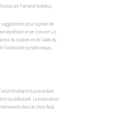
Rossini arr. Fernand Andrieu).
suggestions pour la prise de
 en répétition et en concert Le
ciera du soutien et de l’aide du
 de l’orchestre symphonique,
 d’un(e) étudiant(e) possédant
ction ou débutant. La motivation
terminants dans le choix final.