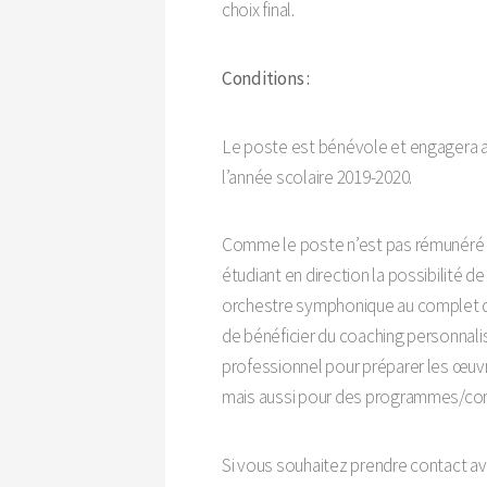
choix final.
Conditions :
Le poste est bénévole et engagera 
l’année scolaire 2019-2020.
Comme le poste n’est pas rémunéré fi
étudiant en direction la possibilité d
orchestre symphonique au complet da
de bénéficier du coaching personnali
professionnel pour préparer les œu
mais aussi pour des programmes/co
Si vous souhaitez prendre contact av