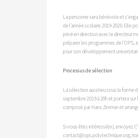
La personne sera bénévole et s’eng
de l’année scolaire 2019-2020. Elle p
privé en direction avec le directeur m
préparer les programmes de l’OPS,
pour son développement universitair
Processus de sélection
La sélection aura lieu sous la forme d
septembre 2019 à 20h et portera sur 
composé par Hans Zimmer et arrang
Si vous êtes intéressé(e), envoyez CV
contact@ops.polytechnique.org, nou