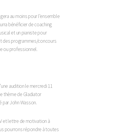
agera au moins pour l’ensemble
ourra bénéficier de coaching
usical et un pianiste pour
 et des programmes/concours
e ou professionnel.
’une audition le mercredi 11
le thème de Gladiator
é par John Wasson.
 et lettre de motivation à
s pourrons répondre à toutes