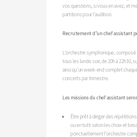
vos questions, si vous en avez, et me
partitions pour l’audition.
Recrutement d’un chef assistant 
L’orchestre symphonique, composé d
tous les lundis soir, de 20h à 22h30,
ainsi qu’un week-end complet chaque 
concerts par trimestre.
Les missions du chef assistant seron
Être prêt à diriger des répétition
ou en tutti selon les choix et bes
ponctuellement l’orchestre comp