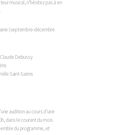
teur musical, n’hésitez pas à en
.
haine (septembre-décembre
e, Claude Debussy
aëns
ille Saint-Saëns
d’une audition au cours d’une
0h, dans le courant du mois
ensemble du programme, et