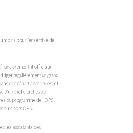
au moins pour l’ensemble de
nancièrement, il offre à un
e diriger régulièrement un grand
ns des répertoires variés, et
sé d’un chef d’orchestre
vres du programme de l’OPS,
ncours hors OPS.
ec les assistants des