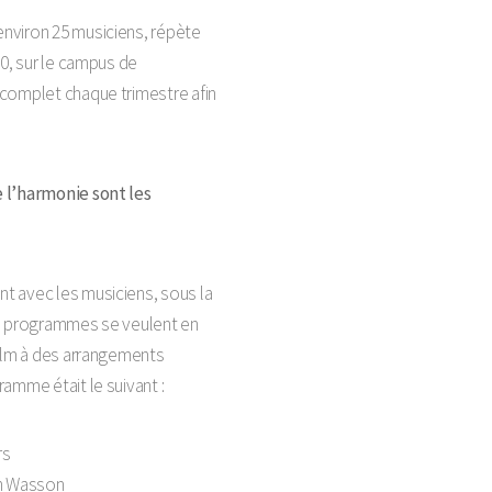
nviron 25 musiciens, répète
30, sur le campus de
 complet chaque trimestre afin
 l’harmonie sont les
t avec les musiciens, sous la
es programmes se veulent en
film à des arrangements
amme était le suivant :
rs
hn Wasson