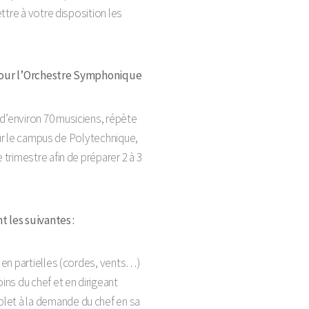
ttre à votre disposition les
pour l’Orchestre Symphonique
’environ 70 musiciens, répète
 sur le campus de Polytechnique,
trimestre afin de préparer 2 à 3
t les suivantes :
s en partielles (cordes, vents…)
oins du chef et en dirigeant
let à la demande du chef en sa