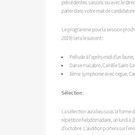
précédentes saisons ou avec le direc
parler dans votre mail de candidature
Le programme pour la session proc
2019) sera le suivant :
Prélude à l’après-midi d’un faun
Danse macabre, Camille Saint-S
3ème symphonie avec orgue, Cam
Sélection :
La sélection aura lieu sous la forme 
répétition hebdomadaire, un lundi à 2
d’octobre. L’audition portera sur l’