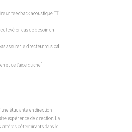
faire un feedback acoustique ET
pied levé en cas de besoin en
pas assurer le directeur musical
en et de l’aide du chef
d’une étudiante en direction
ine expérience de direction. La
s critères déterminants dans le