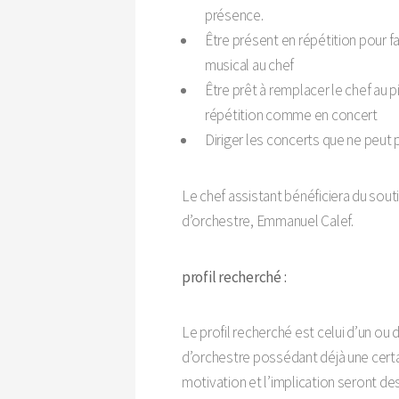
présence.
Être présent en répétition pour 
musical au chef
Être prêt à remplacer le chef au 
répétition comme en concert
Diriger les concerts que ne peut 
Le chef assistant bénéficiera du souti
d’orchestre, Emmanuel Calef.
profil recherché :
Le profil recherché est celui d’un ou 
d’orchestre possédant déjà une certa
motivation et l’implication seront de