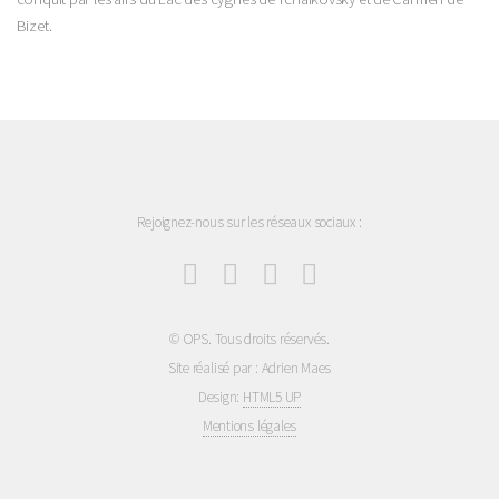
Bizet.
Rejoignez-nous sur les réseaux sociaux :
© OPS. Tous droits réservés.
Site réalisé par : Adrien Maes
Design:
HTML5 UP
Mentions légales