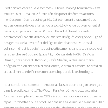
C’est dans ce cadre que le sommet « HERoes Shaping Tomorrow » s’est
tenu les 30 et 31 mai 2022 à Paris afin d’exposer différentes actions
menées pour réduire ces inégalités. Cet événement a rassemblé des
leaders du monde des affaires, de la société civile, du gouvernement et
des arts, en provenance de 30 pays différents ! Étaient présents
notamment Élizabeth Moreno, ex-ministre déléguée chargée de l’Égalité
des genres, de la Diversité et de l’Égalité des chances ; Dr Christyl
Johnson, directrice adjointe des investissements dans la technologie et
la recherche au Goddard Space Flight Center de la NASA ; Dr Vjosa
Osmani, présidente du Kosovo ; Zarifa Ghafari, la plus jeune maire
d'Afghanistan ou encore Marcos Pontes, le premier astronaute brésilien
et actuel ministre de l'innovation scientifique et de la technologie.
Pour conclure ce sommet international, l’association a organisé un gala
dans le prestigieux hôtel The Westin Paris-Vendôme. A cette occasion
l’orchestre symphonique des OPS a été convié pour ouvrir et clôturer le
repas. L’orchestre a pu se produire dans une salle unique devant un public
conquit par les airs du Lac des cygnes de Tchaïkovsky et de Carmen de