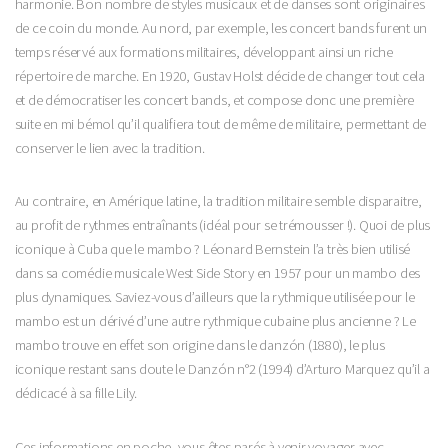
harmonie. Bon nombre de styles musicaux et de danses sont originaires
de ce coin du monde. Au nord, par exemple, les concert bands furent un
temps réservé aux formations militaires, développant ainsi un riche
répertoire de marche. En 1920, Gustav Holst décide de changer tout cela
et de démocratiser les concert bands, et compose donc une première
suite en mi bémol qu’il qualifiera tout de même de militaire, permettant de
conserver le lien avec la tradition.
Au contraire, en Amérique latine, la tradition militaire semble disparaitre,
au profit de rythmes entraînants (idéal pour se trémousser !). Quoi de plus
iconique à Cuba que le mambo ? Léonard Bernstein l’a très bien utilisé
dans sa comédie musicale West Side Story en 1957 pour un mambo des
plus dynamiques. Saviez-vous d’ailleurs que la rythmique utilisée pour le
mambo est un dérivé d’une autre rythmique cubaine plus ancienne ? Le
mambo trouve en effet son origine dans le danzón (1880), le plus
iconique restant sans doute le Danzón n°2 (1994) d’Arturo Marquez qu’il a
dédicacé à sa fille Lily.
Ces informations en poche, vous êtes parés à venir voyager avec