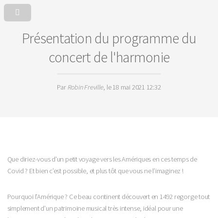
Présentation du programme du
concert de l'harmonie
Par
Robin Freville
, le 18 mai 2021 12:32
Que diriez-vous d’un petit voyage vers les Amériques en ces temps de
Covid ? Et bien c’est possible, et plus tôt que vous ne l’imaginez !
Pourquoi l’Amérique ? Ce beau continent découvert en 1492 regorge tout
simplement d’un patrimoine musical très intense, idéal pour une