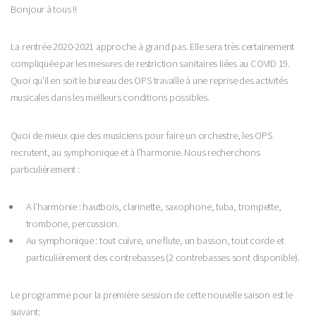
Bonjour à tous !!
La rentrée 2020-2021 approche à grand pas. Elle sera très certainement
compliquée par les mesures de restriction sanitaires liées au COVID 19.
Quoi qu’il en soit le bureau des OPS travaille à une reprise des activités
musicales dans les meilleurs conditions possibles.
Quoi de mieux que des musiciens pour faire un orchestre, les OPS
recrutent, au symphonique et à l’harmonie. Nous recherchons
particulièrement :
A l’harmonie : hautbois, clarinette, saxophone, tuba, trompette,
trombone, percussion.
Au symphonique : tout cuivre, une flute, un basson, tout corde et
particulièrement des contrebasses (2 contrebasses sont disponible).
Le programme pour la première session de cette nouvelle saison est le
suivant: