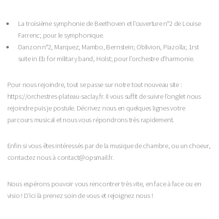
La troisième symphonie de Beethoven et l’ouverture n°2 de Louise
Farrenc; pour le symphonique.
Danzon n°2, Marquez; Mambo, Bernstein; Oblivion, Piazolla; 1rst
suite in Eb for military band, Holst; pour l’orchestre d’harmonie.
Pour nous rejoindre, tout se passe sur notre tout nouveau site :
https://orchestres-plateau-saclay.fr. Il vous suffit de suivre l’onglet nous
rejoindre puis je postule. Décrivez nous en quelques lignes votre
parcours musical et nous vous répondrons très rapidement.
Enfin si vous êtes intéressés par de la musique de chambre, ou un choeur,
contactez nous à contact@opsmail.fr.
Nous espérons pouvoir vous rencontrer très vite, en face à face ou en
visio ! D’ici là prenez soin de vous et rejoignez nous !