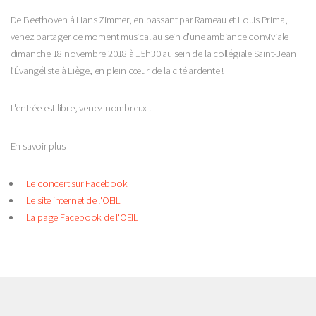
De Beethoven à Hans Zimmer, en passant par Rameau et Louis Prima,
venez partager ce moment musical au sein d'une ambiance conviviale
dimanche 18 novembre 2018 à 15h30 au sein de la collégiale Saint-Jean
l’Évangéliste à Liège, en plein cœur de la cité ardente !
L'entrée est libre, venez nombreux !
En savoir plus
Le concert sur Facebook
Le site internet de l'OEIL
La page Facebook de l'OEIL